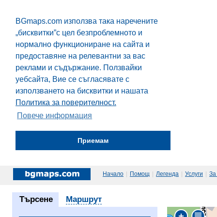
BGmaps.com използва така наречените
„бисквитки”с цел безпроблемното и
нормално функциониране на сайта и
предоставяне на релевантни за вас
реклами и съдържание. Ползвайки
уебсайта, Вие се съгласявате с
използването на бисквитки и нашата
Политика за поверителност.
Повече информация
Приемам
Начало
|
Помощ
|
Легенда
|
Услуги
|
За
Търсене
Маршрут