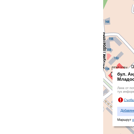
бул. А
Младос
Линк от по
тук инфор
Съобщ
Добавян
Маршрут
о