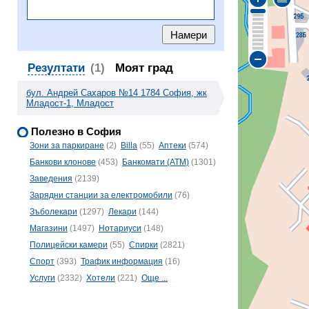
Резултати
(1)
Моят град
бул. Андрей Сахаров №14 1784 София, жк
Младост-1, Младост
Полезно в София
Зони за паркиране
(2)
Billa
(55)
Аптеки
(574)
Банкови клонове
(453)
Банкомати (ATM)
(1301)
Заведения
(2139)
Зарядни станции за електромобили
(76)
Зъболекари
(1297)
Лекари
(144)
Магазини
(1497)
Нотариуси
(148)
Полицейски камери
(55)
Спирки
(2821)
Спорт
(393)
Трафик информация
(16)
Услуги
(2332)
Хотели
(221)
Още ...