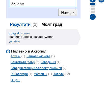
Резултати
(1)
Моят град
град Ахтопол
община Царево, област Бургас
детайли
Полезно в Ахтопол
Аптеки
(1)
Банкови клонове
(1)
Банкомати (ATM)
(3)
Заведения
(1)
Зарядни станции за електромобили
(2)
Зъболекари
(1)
Магазини
(1)
Хотели
(62)
Още ...