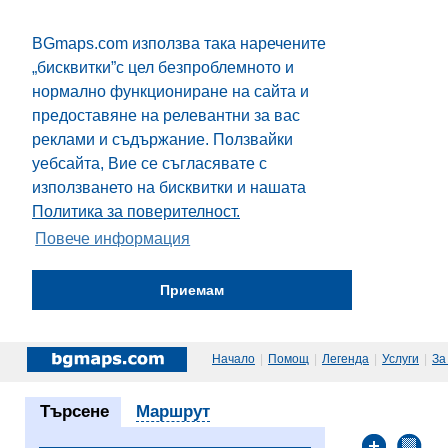
BGmaps.com използва така наречените
„бисквитки”с цел безпроблемното и
нормално функциониране на сайта и
предоставяне на релевантни за вас
реклами и съдържание. Ползвайки
уебсайта, Вие се съгласявате с
използването на бисквитки и нашата
Политика за поверителност.
Повече информация
Приемам
Начало
|
Помощ
|
Легенда
|
Услуги
|
За
Търсене
Маршрут