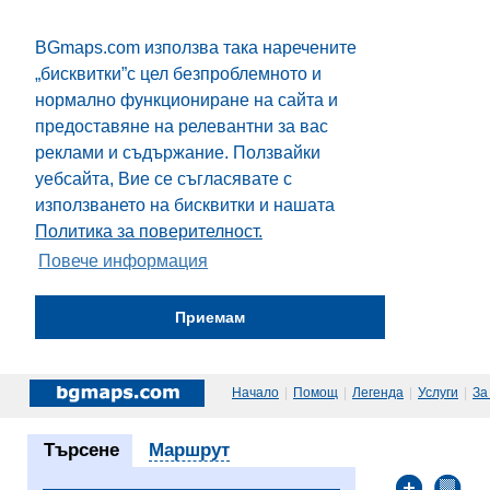
BGmaps.com използва така наречените
„бисквитки”с цел безпроблемното и
нормално функциониране на сайта и
предоставяне на релевантни за вас
реклами и съдържание. Ползвайки
уебсайта, Вие се съгласявате с
използването на бисквитки и нашата
Политика за поверителност.
Повече информация
Приемам
Начало
|
Помощ
|
Легенда
|
Услуги
|
За
Търсене
Маршрут