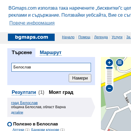
BGmaps.com използва така наречените „бисквитки”с це
реклами и съдържание. Ползвайки уебсайта, Вие се съ
Повече информация
Начало
|
Помощ
|
Легенда
|
Услуги
|
За
Търсене
Маршрут
Резултати
(1)
Моят град
град Белослав
община Белослав, област Варна
детайли
Полезно в Белослав
Аптеки
(1)
Банкови клонове
(1)