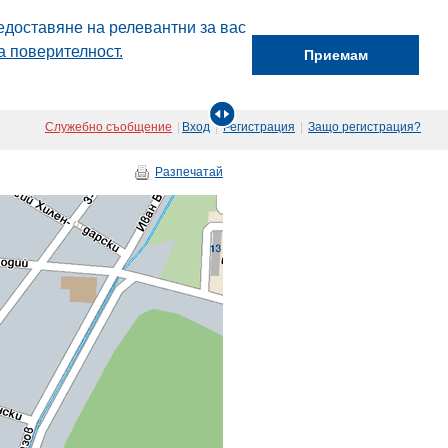
едоставяне на релевантни за вас
а поверителност.
Приемам
Служебно съобщение
|
Вход
|
Регистрация
|
Защо регистрация?
Разпечатай