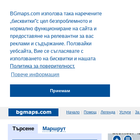
BGmaps.com използва така наречените
„бисквитки”с цел безпроблемното и
нормално функциониране на сайта и
предоставяне на релевантни за вас
реклами и съдържание. Ползвайки
уебсайта, Вие се съгласявате с
използването на бисквитки и нашата
Политика за поверителност.
Повече информация
Приемам
Начало
|
Помощ
|
Легенда
|
Услуги
|
За
Търсене
Маршрут