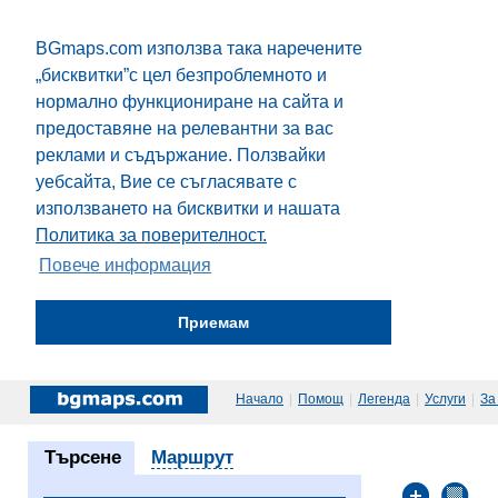
BGmaps.com използва така наречените
„бисквитки”с цел безпроблемното и
нормално функциониране на сайта и
предоставяне на релевантни за вас
реклами и съдържание. Ползвайки
уебсайта, Вие се съгласявате с
използването на бисквитки и нашата
Политика за поверителност.
Повече информация
Приемам
Начало
|
Помощ
|
Легенда
|
Услуги
|
За
Търсене
Маршрут