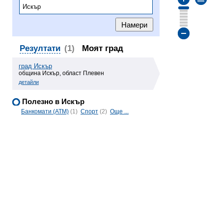
Резултати
(1)
Моят град
град Искър
община Искър, област Плевен
детайли
Полезно в Искър
Банкомати (ATM)
(1)
Спорт
(2)
Още ...