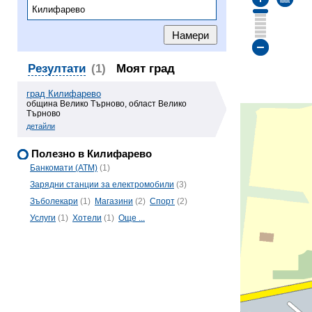
Резултати
(1)
Моят град
град Килифарево
община Велико Търново, област Велико
Търново
детайли
Полезно в Килифарево
Банкомати (ATM)
(1)
Зарядни станции за електромобили
(3)
Зъболекари
(1)
Магазини
(2)
Спорт
(2)
Услуги
(1)
Хотели
(1)
Още ...