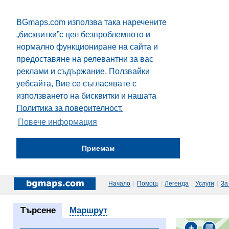
BGmaps.com използва така наречените
„бисквитки”с цел безпроблемното и
нормално функциониране на сайта и
предоставяне на релевантни за вас
реклами и съдържание. Ползвайки
уебсайта, Вие се съгласявате с
използването на бисквитки и нашата
Политика за поверителност.
Повече информация
Приемам
Начало
|
Помощ
|
Легенда
|
Услуги
|
За
Търсене
Маршрут