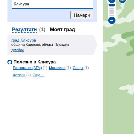
Резултати
(1)
Моят град
град Клисура
община Карлово, област Пловдив
детайли
Полезно в Клисура
Банкомати (ATM)
(1)
Магазини
(1)
Спорт
(1)
Хотели
(2)
Още ...