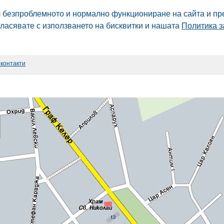
л безпроблемното и нормално функциониране на сайта и пр
гласявате с използването на бисквитки и нашата
Политика з
 контакти