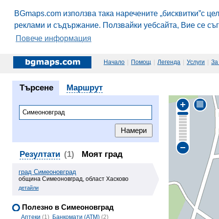
BGmaps.com използва така наречените „бисквитки”с це
реклами и съдържание. Ползвайки уебсайта, Вие се съ
Повече информация
Начало
|
Помощ
|
Легенда
|
Услуги
|
За
Търсене
Маршрут
Резултати
(1)
Моят град
град Симеоновград
община Симеоновград, област Хасково
детайли
Полезно в Симеоновград
Аптеки
(1)
Банкомати (ATM)
(2)