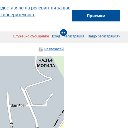
едоставяне на релевантни за вас
а поверителност.
Приемам
Служебно съобщение
|
Вход
|
Регистрация
|
Защо регистрация?
Разпечатай