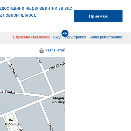
едоставяне на релевантни за вас
а поверителност.
Приемам
Служебно съобщение
|
Вход
|
Регистрация
|
Защо регистрация?
Разпечатай