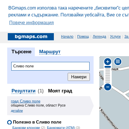
BGmaps.com използва така наречените „бисквитки”с це
реклами и съдържание. Ползвайки уебсайта, Вие се съ
Повече информация
Начало
|
Помощ
|
Легенда
|
Услуги
|
За
Търсене
Маршрут
Резултати
(1)
Моят град
град Сливо поле
община Сливо поле, област Русе
детайли
Полезно в Сливо поле
Банкови клонове
(2)
Банкомати (ATM)
(3)