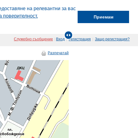
едоставяне на релевантни за вас
а поверителност.
Приемам
Служебно съобщение
|
Вход
|
Регистрация
|
Защо регистрация?
Разпечатай