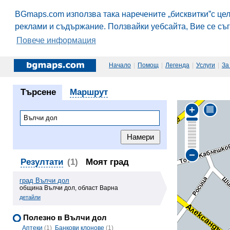
BGmaps.com използва така наречените „бисквитки”с це
реклами и съдържание. Ползвайки уебсайта, Вие се съ
Повече информация
Начало
|
Помощ
|
Легенда
|
Услуги
|
За
Търсене
Маршрут
Резултати
(1)
Моят град
град Вълчи дол
община Вълчи дол, област Варна
детайли
Полезно в Вълчи дол
Аптеки
(1)
Банкови клонове
(1)